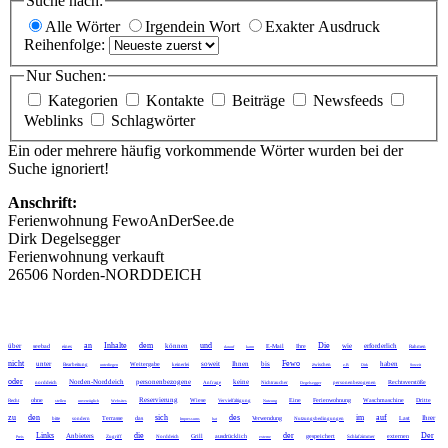
Suche nach:
Alle Wörter
Irgendein Wort
Exakter Ausdruck
Reihenfolge:
Nur Suchen:
Kategorien
Kontakte
Beiträge
Newsfeeds
Weblinks
Schlagwörter
Ein oder mehrere häufig vorkommende Wörter wurden bei der
Suche ignoriert!
Anschrift:
Ferienwohnung FewoAnDerSee.de
Dirk Degelsegger
Ferienwohnung verkauft
26506 Norden-NORDDEICH
an
Inhalte
dem
und
Die
über
können
wie
erforderlich
seebad
E-Mail
Ihre
eines
darauf
kann
Rahmen
nicht
Fewo
unter
soweit
Ihnen
bis
haben
Weitergabe
Bearbeitung
unterliegen
keinerlei
zwischen
z.B
Dirk
Soweit
oder
Norden-Norddeich
personenbezogene
keine
Rechtsverstöße
norddeich
Anfrage
Nichtraucher
Degelsegger
personenbezogenen
Reservierung
ohne
Wiese
Eine
Ferienwohnung
Waschmaschine
Dritte
Recht
stellen
unverzüglich
Websites
Vervielfältigung
Nutzung
zu
den
sich
des
im
auf
Ihrer
Terrasse
das
Verwendung
Last
bitte
sondern
Impressums
hat
Nutzungsbedingungen
Links
die
der
Der
Anbieters
Grill
ausdrücklich
gespeichert
externen
Preis
Zugriff
Norddeich
externe
Schlafzimmer