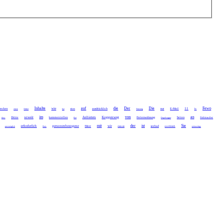
Inhalte
auf
die
Der
Die
Fewo
wie
11
ecken
ausdrücklich
nur
E-Mail
einen
Dritter
hat
eines
Nutzung
In
im
von
an
soweit
Anbieters
Koggenweg
Dritte
kommerziellen
Ferienwohnung
Seiten
dass
Bei
Degelsegger
Nichtraucher
mit
der
ist
Sie
erforderlich
personenbezogene
wir
Meer
seebad
unverzüglich
Preis
minute
norddeich
jederzeitige