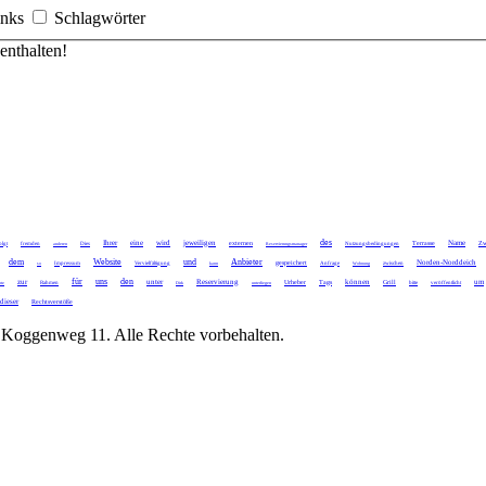
inks
Schlagwörter
enthalten!
des
Ihrer
eine
wird
jeweiligen
Name
externen
Terrasse
Zw
olgt
fremden
anderen
Dies
Reservierungsmanager
Nutzungsbedingungen
dem
Website
und
Anbieter
Norden-Norddeich
gespeichert
so
Impressum
Vervielfältigung
kann
Anfrage
Wohnung
zwischen
für
uns
den
zur
unter
Reservierung
können
um
Urheber
Tags
Grill
te
Rahmen
Dirk
unterliegen
bitte
veröffentlicht
dieser
Rechtsverstöße
oggenweg 11. Alle Rechte vorbehalten.