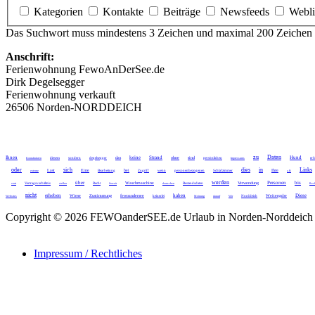
Kategorien
Kontakte
Beiträge
Newsfeeds
Webl
Das Suchwort muss mindestens 3 Zeichen und maximal 200 Zeichen 
Anschrift:
Ferienwohnung FewoAnDerSee.de
Dirk Degelsegger
Ferienwohnung verkauft
26506 Norden-NORDDEICH
zu
Daten
Ihnen
keine
Strand
Hund
das
ohne
sind
Kontaktdaten
diesem
sondern
degelsegger
persönlichen
Impressums
erf
oder
sich
dies
in
Links
Last
Eine
bei
Ihre
externe
Bearbeitung
Zugriff
wenn
personenbezogenen
Schlafzimmer
z.B
werden
über
Personen
bis
Waschmaschine
Verwendung
statt
Vertragsverhältnis
stellen
Recht
Soweit
deutschen
Bestandsdaten
Rech
nicht
erheben
haben
Diese
Wiese
Zustimmung
fewoandersee
Weitergabe
Websites
keinerlei
Meinung
darauf
Wir
Norddeich
Copyright © 2026 FEWOanderSEE.de Urlaub in Norden-Norddeich K
Impressum / Rechtliches