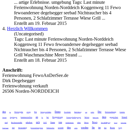
... artige Erlebnisse. umgebung Tags: Last minute
Ferienwohnung Norden-Norddeich
Koggenweg
11 Fewo
fewoandersee degelsegger seebad Nichtraucher bis 4
Personen, 2 Schlafzimmer Terrasse Wiese Grill ...
Erstellt am 19. Februar 2015
4.
Herzlich Willkommen
(Uncategorised)
Tags: Last minute Ferienwohnung Norden-Norddeich
Koggenweg
11 Fewo fewoandersee degelsegger seebad
Nichtraucher bis 4 Personen, 2 Schlafzimmer Terrasse Wiese
Grill Waschmaschine Meer Strand ...
Erstellt am 18. Februar 2015
Anschrift:
Ferienwohnung FewoAnDerSee.de
Dirk Degelsegger
Ferienwohnung verkauft
26506 Norden-NORDDEICH
den
Daten
Der
bis
Weitergabe
Ferienwohnung
hat
erfolgt
Vertragsverhältnis
Norddeich
Bearbeitung
statt
wenn
fremden
an
dem
Koggenweg
Strand
kommerziellen
bei
Seiten
gespeichert
Nutzung
degelsegger
In
Nutzungsbedingungen
Impressums
sich
von
Fewo
erheben
Name
sind
Rechtsverstöße
Grill
ohne
Dritte
Schlafzimmer
Vervielfältigung
Soweit
jederzeitige
dies
werden
Sie
im
zur
soweit
Ihnen
Verwendung
das
Tags
Degelsegger
personenbezogenen
Nichtraucher
stellen