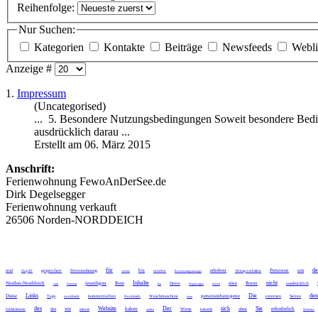
Reihenfolge:
Nur Suchen:
Kategorien
Kontakte
Beiträge
Newsfeeds
Webl
Anzeige #
1.
Impressum
(Uncategorised)
... 5. Besondere
Nutzungsbedingungen
Soweit besondere Bedin
ausdrücklich darau ...
Erstellt am 06. März 2015
Anschrift:
Ferienwohnung FewoAnDerSee.de
Dirk Degelsegger
Ferienwohnung verkauft
26506 Norden-NORDDEICH
für
d
bis
erheben
Personen
um
sind
gespeichert
Ferienwohnung
Zugriff
externe
sondern
Reservierungsmanager
Vertragsverhältnis
Inhalte
nicht
Norden-Norddeich
jeweiligen
Ihrer
eine
Ihnen
Dritte
ausdrücklich
statt
Nutzung
hat
Degelsegger
Soweit
Links
Die
den
Diese
personenbezogene
Tags
kommerziellen
Waschmaschine
externen
Seiten
norddeich
Norddeich
kann
des
Website
Der
sich
Sie
wir
haben
erforderlich
das
Wiese
ohne
Schlafzimmer
minute
stellen
keinerlei
Websites