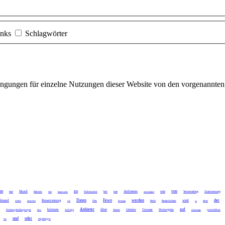
inks
Schlagwörter
gungen für einzelne Nutzungen dieser Website von den vorgenannten 
em
zu
von
Hund
Anbieters
wie
nur
bei
Verwendung
Zustimmung
Rahmen
Dirk
Impressums
Nichtraucher
bitte
unverzüglich
Daten
Fewo
werden
der
Strand
Reservierung
wird
wenn
deutschen
z.B
Dies
Meinung
Recht
Bestandsdaten
so
eines
Anbieter
auf
können
über
Urheber
Terrasse
Weitergabe
Nutzungsbedingungen
Preis
Anfrage
diesem
jederzeitige
persönlichen
und
oder
Bei
degelsegger