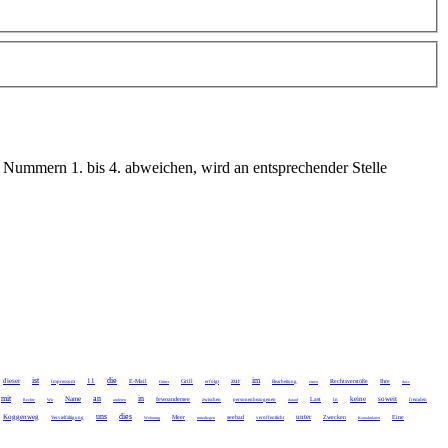
Nummern 1. bis 4. abweichen, wird an entsprechender Stelle
ist
die
im
dieser
11
zur
E-Mail
Grill
Rechtsverstöße
Ihre
Impressum
Dritter
erfolgt
Bearbeitung
einen
dass
mit
an
in
Name
keine
soweit
fewoandersee
Last
Rechte
Wir
anderen
zwischen
personenbezogenen
darauf
In
fremden
uns
dies
Koggenweg
unter
Meer
seebad
Zwecken
Eine
Vervielfältigung
Wohnung
unterliegen
veröffentlicht
Kontaktdaten