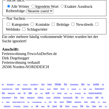
Suche nach:
Alle Wörter
Irgendein Wort
Exakter Ausdruck
Reihenfolge:
Nur Suchen:
Kategorien
Kontakte
Beiträge
Newsfeeds
Weblinks
Schlagwörter
Ein oder mehrere häufig vorkommende Wörter wurden bei der
Suche ignoriert!
Anschrift:
Ferienwohnung FewoAnDerSee.de
Dirk Degelsegger
Ferienwohnung verkauft
26506 Norden-NORDDEICH
Website
Der
dies
werden
über
haben
bei
Verwendung
fewoandersee
nur
anderen
unterliegen
Vervielfältigung
Recht
uns
unter
dieser
Reservierung
kommerziellen
Seiten
Last
personenbezogenen
deutschen
Meinung
In
jederzeitige
z.B
externe
den
zu
oder
nicht
11
Norden-Norddeich
ohne
seebad
Bestandsdaten
Dritter
einen
wenn
dass
Impressum
bitte
des
und
Ihrer
keine
erheben
Anbieters
bis
Ferienwohnung
Zustimmung
Rechtsverstöße
Tags
Zwecken
fremden
Daten
sind
Ihre
Dritte
E-Mail
hat
minute
Nutzungsbedingungen
Preis
Reservierungsmanager
Bei
keinerlei
Schlafzimmer
Dirk
Nutzung
mit
im
die
Die
Personen
Strand
Hund
Name
eine
gespeichert
Urheber
Meer
statt
diesem
Degelsegger
kann